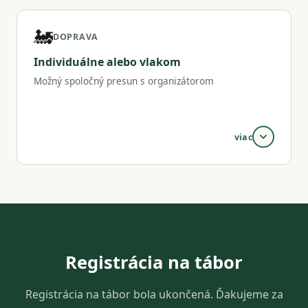
Strava je zabezpečená prevádzkovateľom
ubytovacieho zariadenia.
🚂
DOPRAVA
Individuálne alebo vlakom
Možný spoločný presun s organizátorom
viac
V prípade záujmu budeme organizovať spoločný
presun vlakom tam aj späť.
Registrácia na tábor
Registrácia na tábor bola ukončená. Ďakujeme za