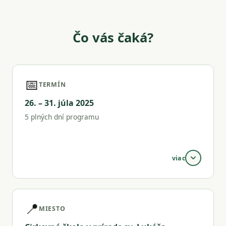
Čo vás čaká?
📅
TERMÍN
26. – 31. júla 2025
5 plných dní programu
viac
Začíname v nedeľu o 17:00. Končíme v piatok
obedom.
📍
MIESTO