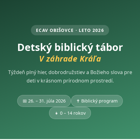
ECAV OBIŠOVCE · LETO 2026
Detský biblický tábor
V záhrade Kráľa
Týždeň plný hier, dobrodružstiev a Božieho slova pre
deti v krásnom prírodnom prostredí.
📅 26. – 31. júla 2026
✝️ Biblický program
👧 0 – 14 rokov