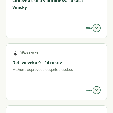
Cirkevná škola v prírode sv. Lukáša -
Viničky
viac
Cirkevná škola v prírode sv. Lukáša
v obci Viničky
ponúka pekné prírodné prostredie s ubytovaním v
👧
chatkách s kapacitou 20 ľudí.
ÚČASTNÍCI
Deti vo veku 0 – 14 rokov
Možnosť doprovodu dospelou osobou
viac
Tábor je určený pre deti vo veku 6 – 14 rokov. Deti
mladšie ako 6 rokov sa môžu zúčastniť len v